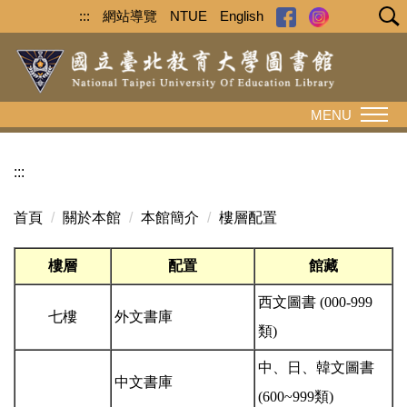
跳
:::
網站導覽
NTUE
English
到
主
要
內
MENU
容
區
:::
首頁
關於本館
本館簡介
樓層配置
樓層
配置
館藏
西文圖書 (000-999
七樓
外文書庫
類)
中、日、韓文圖書
中文書庫
(600~999類)