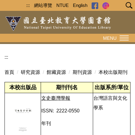
跳
:::
網站導覽
NTUE
English
到
主
要
內
MENU
容
區
:::
首頁
研究資源
館藏資源
期刊資源
本校出版期刊
本校出版品
期刊刊名
出版系所/單位
文史臺灣學報
台灣語言與文化
學系
ISSN: 2222-0550
年刊