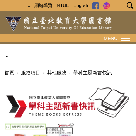
跳
:::
網站導覽
NTUE
English
到
主
要
內
MENU
容
區
:::
首頁
服務項目
其他服務
學科主題新書快訊