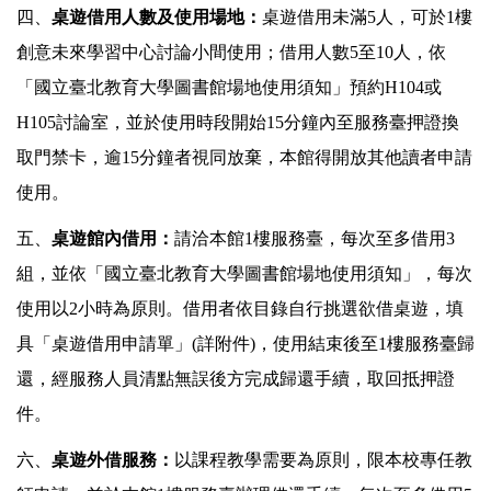
四、
桌遊借用人數及使用場地：
桌遊借用未滿5人，可於1樓
創意未來學習中心討論小間使用；借用人數5至10人，依
「國立臺北教育大學圖書館場地使用須知」預約H104或
H105討論室，並於使用時段開始15分鐘內至服務臺押證換
取門禁卡，逾15分鐘者視同放棄，本館得開放其他讀者申請
使用。
五、
桌遊館內借用：
請洽本館1樓服務臺，每次至多借用3
組，並依「國立臺北教育大學圖書館場地使用須知」，每次
使用以2小時為原則。借用者依目錄自行挑選欲借桌遊，填
具「桌遊借用申請單」(詳附件)，使用結束後至1樓服務臺歸
還，經服務人員清點無誤後方完成歸還手續，取回抵押證
件。
六、
桌遊外借服務：
以課程教學需要為原則，限本校專任教