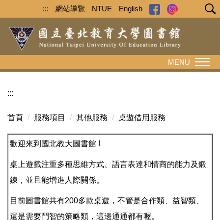
跳
:::
網站導覽
NTUE
English
到
主
要
內
MENU
容
區
:::
首頁
服務項目
其他服務
桌遊借用服務
歡迎來到國北教大圖書館 !
桌上遊戲注重多種思維方式、語言表達和情商的能力及鍛
鍊，並且能增進人際關係。
目前圖書館共有200多款桌遊，不管是合作類、益智類、
還是需要鬥智的策略類，這邊通通都有喔。