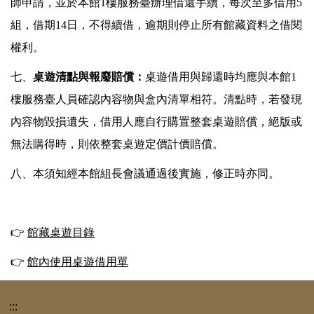
師申請，並於本館1樓服務臺辦理借還手續，每次至多借用5
組，借期14日，不得續借，逾期則停止所有館藏資料之借閱
權利。
七、
桌遊清點與報廢賠償：
桌遊借用與歸還時均應與本館1
樓服務臺人員確認內容物與盒內清單相符。清點時，若發現
內容物毀損遺失，借用人應自行購置整套桌遊賠償，絕版或
無法購得時，則依整套桌遊定價計價賠償。
八、本須知經本館組長會議通過後實施，修正時亦同。
👉
館藏桌遊目錄
👉
館內使用桌遊借用單
:::