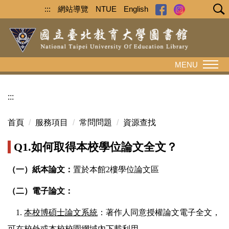
跳
:::
網站導覽
NTUE
English
到
主
要
內
MENU
容
區
:::
首頁
服務項目
常問問題
資源查找
Q1.
如何取得本校學位論文全文？
（一）紙本論文：
置於本館2樓學位論文區
（二）電子論文：
1.
本校博碩士論文系統
：著作人同意授權論文電子全文，
可在校外或本校校園網域內下載利用。