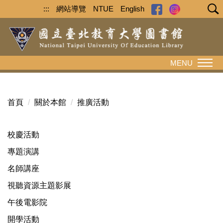
跳
:::
網站導覽
NTUE
English
到
主
要
內
MENU
容
區
首頁
關於本館
推廣活動
校慶活動
專題演講
名師講座
視聽資源主題影展
午後電影院
開學活動