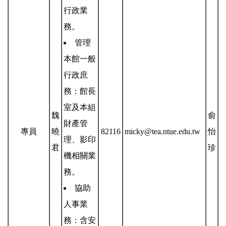
行政業
務
。
管理
本館一般
行政庶
務：館長
室及本組
魏
俞
財產管
專員
曉
82116
micky@tea.ntue.edu.tw
怡
理、影印
君
珍
機相關業
務。
協助
人事業
務：含安