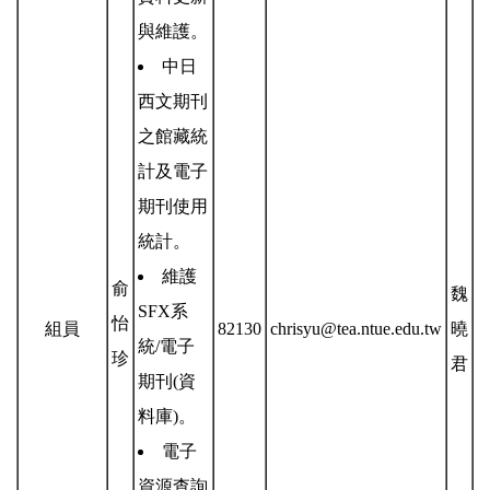
與維護。
中日
西文期刊
之館藏統
計及電子
期刊使用
統計。
維護
俞
魏
SFX系
怡
組員
82130
chrisyu@tea.ntue.edu.tw
曉
統/電子
珍
君
期刊(資
料庫)。
電子
資源查詢