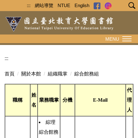
跳
:::
網站導覽
NTUE
English
到
主
要
內
MENU
容
區
:::
首頁
關於本館
組織職掌
綜合館務組
代
姓
職稱
業務職掌
分機
E-Mail
理
名
人
綜理
綜合館務