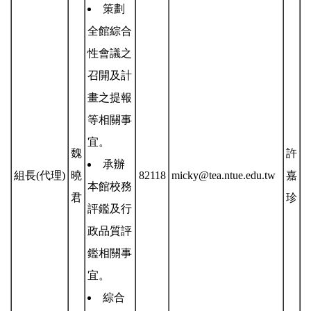
策劃
全館綜合
性會議之
召開及計
畫之提報
等相關事
宜。
魏
許
承辦
組長(代理)
曉
82118
micky@tea.ntue.edu.tw
嘉
本館校務
君
珍
評鑑及行
政品質評
鑑相關事
宜。
綜合