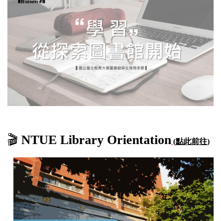
🎬
NTUE Library Orientation
(點此前往)